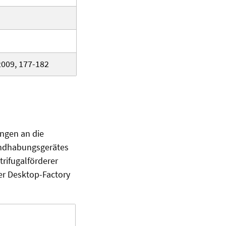
2009, 177-182
ngen an die
andhabungsgerätes
rifugalförderer
er Desktop-Factory