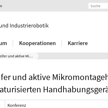
au
 und Industrierobotik
ium
Kooperationen
Karriere
Mikrogreifer und aktive Mikromontagehilfsmittel am miniaturisierten Handhabungsgerät Parvus
ifer und aktive Mikromontagehi
aturisierten Handhabungsgerä
Konferenz