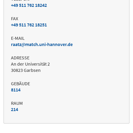
+49 511 762 18242
FAX
+49 511 762 18251
E-MAIL
raatz
match.uni-hannover.de
ADRESSE
An der Universität 2
30823 Garbsen
GEBÄUDE
8114
RAUM
214